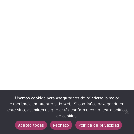
Usamos cookies para asegurarnos de brindarte la mejor
Política de Privacidad
experiencia en nuestro sitio web. Si continúas navegando en
Aviso Legal
este sitio, asumiremos que estás conforme con nuestra política
Política de Cookies
de cookies.
Condiciones de Contratación
Acepto todas
Rechazo
Política de privacidad