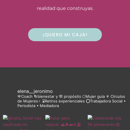
realidad que construyas.
¡QUIERO MI CAJA!
elena__jeronimo
🌹Coach 🌀bienestar y 🪬 propósito 🌕Mujer guía ⚜️ Círculos
de Mujeres♀️ ⌛Retiros experienciales ⭕Trabajadora Social •
Periodista • Mediadora