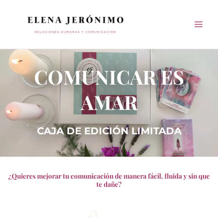
Ir
al
contenido
Oráculo Voz Interior Jerónimo
COMUNICAR ES
AMAR
CAJA DE EDICIÓN LIMITADA
Oráculo Voz Interior Jerónimo
¿Quieres mejorar tu comunicación de manera fácil, fluida y sin que
te dañe?
Oráculo Voz Interior Jerónimo