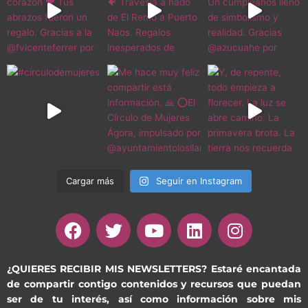
Cargar más
Seguir en Instagram
F
T
Y
L
I
a
w
o
i
n
c
i
u
n
s
e
t
t
k
t
¿QUIERES RECIBIR MIS NEWSLETTERS?
Estaré encantada
de compartir contigo contenidos y recursos que puedan
b
t
u
e
a
ser de tu interés, así como información sobre mis
o
e
b
d
g