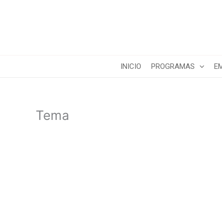
Ir
al
contenido
INICIO
PROGRAMAS
E
Tema