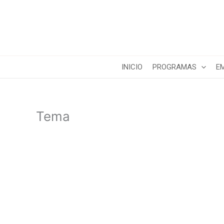
Ir
al
contenido
INICIO
PROGRAMAS
E
Tema