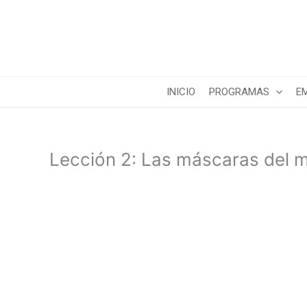
Ir
al
contenido
INICIO
PROGRAMAS
E
Lección 2: Las máscaras del m