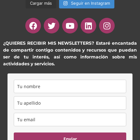
Cargar más
Seguir en Instagram
F
T
Y
L
I
a
w
o
i
n
c
i
u
n
s
e
t
t
k
t
¿QUIERES RECIBIR MIS NEWSLETTERS?
Estaré encantada
de compartir contigo contenidos y recursos que puedan
b
t
u
e
a
ser de tu interés, así como información sobre mis
o
e
b
d
g
actividades y servicios.
o
r
e
i
r
k
n
a
m
Enviar