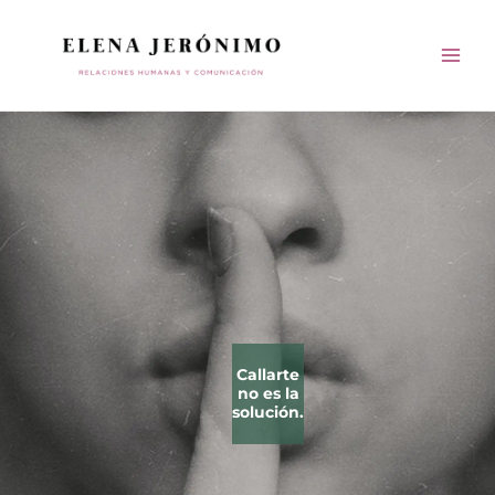
Ir
al
contenido
Callarte
no es la
solución.