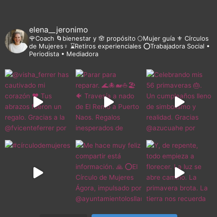
elena__jeronimo
🌹Coach 🌀bienestar y 🪬 propósito 🌕Mujer guía ⚜️ Círculos
de Mujeres♀️ ⌛Retiros experienciales ⭕Trabajadora Social •
Periodista • Mediadora